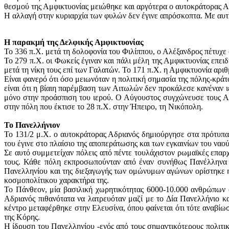
θεσμού της Αμφικτυονίας μειώθηκε και αργότερα ο αυτοκράτορας Α
Η αλλαγή στην κυριαρχία των φυλών δεν έγινε απρόσκοπτα. Με αυτ
Η παρακμή της Δελφικής Αμφικτυονίας
Το 336 π.Χ. μετά τη δολοφονία του Φιλίππου, ο Αλέξανδρος πέτυχε
Το 279 π.Χ. οι Φωκείς έγιναν και πάλι μέλη της Αμφικτυονίας επει
μετά τη νίκη τους επί των Γαλατών. Το 171 π.Χ. η Αμφικτυονία αριθ
Είναι φανερό ότι όσο μειωνόταν η πολιτική σημασία της πόλης-κράτ
είναι ότι η βίαιη παρέμβαση των Αιτωλών δεν προκάλεσε κανέναν ιε
μόνο στην προάσπιση του ιερού. Ο Αύγουστος συγχώνευσε τους Αι
στην πόλη που έκτισε το 28 π.Χ. στην Ήπειρο, τη Νικόπολη.
Το Πανελλήνιον
Το 131/2 μ.Χ. ο αυτοκράτορας Αδριανός δημιούργησε στα πρότυπα
του έγινε στο πλαίσιο της αποπεράτωσης και των εγκαινίων του να
Σε αυτό συμμετείχαν πόλεις από πέντε τουλάχιστον ρωμαϊκές επαρχ
τους. Κάθε πόλη εκπροσωπούνταν από έναν συνήθως Πανέλληνα π
Πανελληνίου και της διεξαγωγής των ομώνυμων αγώνων ορίστηκε η 
κοσμοπολίτικου χαρακτήρα της.
Το Πάνθεον, μία βασιλική χωρητικότητας 6000-10.000 ανθρώπων 
Αδριανός πιθανότατα να λατρευόταν μαζί με το Δία Πανελλήνιο κ
κέντρο μεταφέρθηκε στην Ελευσίνα, όπου φαίνεται ότι τότε αναβίω
της Κόρης.
Η ίδρυση του Πανελληνίου -ενός από τους σημαντικότερους πολιτικ