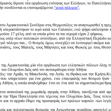
δριανός ίδρυσε νέα οργάνωση ενότητας των Ελλήνων, το Πανελλήνιο
ήν συνδέονται οι επονομαζόμενοι
“ιεροί πόλεμοι”
.
 στο Αμφικτυονικό Συνέδριο στις Θερμοπύλες να αναγνωρισθεί η ηγε
δή υπερασπίστηκαν το ιερό κατά των Γαλατών, ενώ ψήφο απέκτησαν κα
μούσε 17 μέλη, από τα οποία μόνο τα πιο ισχυρά είχαν 2 ψήφους.
ους υπέρ νέων πολιτικών οντοτήτων, από την Ελληνιστική Περίοδο κα
ρό πόλεμο πια... Ο θεσμός όμως συνεχίζει να λειτουργεί ακόμα και 
νιάνες, τους Μαλιείς, τους Μάγνητες και τους Φωκείς με τους Θεσσ
 της Αμφικτυονίας μία νέα οργάνωση των ελληνικών πόλεων όλης της
ού του Ολυμπίου Διός από τον αυτοκράτορα στην Αθήνα.
ίες: την Αχαΐα, τη Μακεδονία, την Ασία, τη Θράκη και την Κρήτη-Κ
ου υπηρετούσε για ένα χρόνο, ενώ επικεφαλής του θεσμού ήταν ο
Αθήνα, η οποία αναδείχθηκε έτσι σε ένα από τα σημαντικότερα θρησ
στα ανατολικά της ρωμαϊκής αγοράς στην Αθήνα, ταυτίζεται από α
αι την Ήρα Πανελληνία στο τέμενος του Ολυμπίου Διός. Τους τελευ
σε και το αρχαίο έθιμο της προσφοράς των πρώτων καρπών -των λεγόμ
ούς και πολιτιστικούς θεσμούς της Αντωνίνειας περιόδου- αποτελεί 