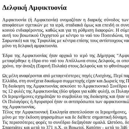
Δελφική Αμφικτυονία
Αμφικτυονία (ή Αμφικτιονία) ονομαζόταν η διαρκής σύνοδος τω
αποφάσεων σχετικών με τα ιερά, σταδιακά όμως και επειδή οι συν
κοινού ενδιαφέροντος, καθώς και για τη ρύθμιση διαφορών. Η σύμ
αυτή του βοιωτικού Ογχηστού με κέντρο το ναό του Ποσειδώνα, τ
Σαρωνικό) και της Τριφυλίας με κέντρα επίσης τους αντίστοιχους 
μόνο τη δελφική αμφικτυονία.
Έδρα της Αμφικτυονίας ήταν αρχικά το ιερό της Δήμητρας “Αμφι
μεταφέρθηκε η έδρα στο ναό του Απόλλωνα στους Δελφούς, οι οποί
χρόνο, την άνοιξη (Εαρινή Πυλαία) στους Δελφούς και το φθινόπωρ
Ως μέλη αναφέρονται από μεταγενέστερες πηγές (Αισχίνης, Περί παρ
Ελλάδα, στη συνέχεια δικαίωμα συμμετοχής είχαν και Δωριείς της Π
Τη διοίκηση της Αμφικτυονίας ασκούσε το Αμφικτυονικό Συνέδριο
τις 12 φυλές της Αμφικτυονίας (δύο ψήφοι για κάθε φυλή), οι Πυλαγ
Οι Ιερομνήμονες σχημάτιζαν το συμβούλιο της διοίκησης και ήταν υπ
Οι Πυλαγόρες ή Αγορατροί ήταν οι αντιπρόσωποι των αμφικτυονικώ
της Αμφικτυονίας.
Τέλος την Αμφικτυονική Εκκλησία αποτελούσαν οι Ιερομνήμονες, 
μόνο με την έκδοση ψηφισμάτων και δε διέθετε σημαντική δύναμη.
Τις περισσότερες φορές το συνέδριο διεξαγόταν ομαλά. Ωστόσο, δε
Σπαρτιάτες και μετά το 371 π.Χ. οι Βοιωτοί. Κατόπιν - μετά το 346