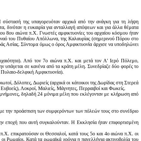
Η σύστασή της υπαγορευόταν αρχικά από την ανάγκη για τη λήψη
α, δινόταν η ευκαιρία για ανταλλαγή απόψεων και για άλλα θέματα
του 8ου αιώνα π.Χ. Γνωστές αμφικτυονίες του αρχαίου κόσμου ήταν
ο ναό του Πυθαίου Απόλλωνα, της Καλαυρίας (σημερινού Πόρου στο
κράς Ασίας. Σύντομα όμως ο όρος Αμφικτυονία άρχισε να υποδηλώνει
χαιότητα). Από τον 7ο αιώνα π.Χ. και μετά τον Α' Ιερό Πόλεμο,
ν υπάγεται σε κανένα από τα κράτη μέλη. Συνεδρίαζε δύο φορές το
α Πυλαιο-δελφική Αμφικτυονία).
ωτοί, Δόλοπες, Δωριείς (αρχικά οι κάτοικοι της Δωρίδας στη Στερεά
 Ευβοείς), Λοκροί, Μαλιείς, Μάγνητες, Περραιβοί και Φωκείς.
ομνήμονες, δηλαδή 24 μόνιμα μέλη που εκλέγονταν με κλήρωση από
ι με την προάσπιση των συμφερόντων των πόλεών τους στο συνέδριο
την εποχή που αυτή συγκαλούνταν. Η Εκκλησία ήταν επιφορτισμένη
π.Χ. επικρατούσαν οι Θεσσαλοί, κατά τους 5ο και 4ο αιώνα π.Χ. οι
Χ. οι Ρωμαίοι. Κατά τα ρωμαϊκά χρόνια η πανελλήνια ακτινοβολία του