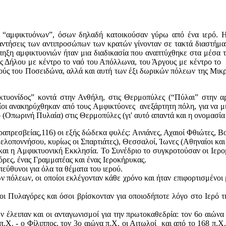
ν “αμφικτυόνων”, όσων δηλαδή κατοικούσαν γύρω από ένα ιερό. 
αντήσεις των αντιπροσώπων των κρατών γίνονταν σε τακτά διαστήματ
πηξη αμφικτυονιών ήταν μια διαδικασία που αναπτύχθηκε στα μέσα 
ης Δήλου με κέντρο το ναό του Απόλλωνα, του Άργους με κέντρο τ
ναούς του Ποσειδώνα, αλλά και αυτή των έξι δωρικών πόλεων της Μι
κτυονίδος” κοντά στην Ανθήλη, στις Θερμοπύλες (“Πύλαι” στην αρ
οι ανακηρύχθηκαν από τους Αμφικτύονες ανεξάρτητη πόλη, για να μη
ο (Οπωρινή Πυλαία) στις Θερμοπύλες (γι' αυτό απαντά και η ονομασί
απρεσβείας,116) οι εξής δώδεκα φυλές: Αινιάνες, Αχαιοί Φθιώτες, Βοι
ελοποννήσου, κυρίως οι Σπαρτιάτες), Θεσσαλοί, Ίωνες (Αθηναίοι και
 και η Αμφικτυονική Εκκλησία. Το Συνέδριο το συγκροτούσαν οι Ιερ
όρες, ένας Γραμματέας και ένας Ιεροκήρυκας.
εύθυνοι για όλα τα θέματα του ιερού.
ν πόλεων, οι οποίοι εκλέγονταν κάθε χρόνο και ήταν επιφορτισμένο
οι Πυλαγόρες και όσοι βρίσκονταν για οποιοδήποτε λόγο στο Ιερό 
ν έλειπαν και οι ανταγωνισμοί για την πρωτοκαθεδρία: τον 6ο αιώνα 
 π.Χ. - ο Φίλιππος, τον 3ο αιώνα π.Χ. οι Αιτωλοί και από το 168 π.