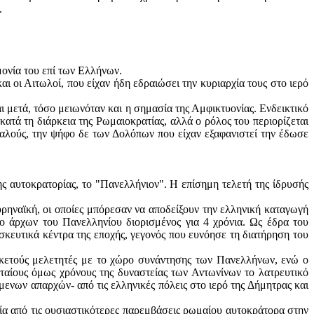
.
μονία του επί των Ελλήνων.
ι οι Αιτωλοί, που είχαν ήδη εδραιώσει την κυριαρχία τους στο ιερό
ι μετά, τόσο μειωνόταν και η σημασία της Αμφικτυονίας. Ενδεικτικό
κατά τη διάρκεια της Ρωμαιοκρατίας, αλλά ο ρόλος του περιορίζεται
αλούς, την ψήφο δε των Δολόπων που είχαν εξαφανιστεί την έδωσε
 αυτοκρατορίας, το "Πανελλήνιον". Η επίσημη τελετή της ίδρυσής
υρηναϊκή, οι οποίες μπόρεσαν να αποδείξουν την ελληνική καταγωγή
 άρχων του Πανελληνίου διορισμένος για 4 χρόνια. Ως έδρα του
κευτικά κέντρα της εποχής, γεγονός που ευνόησε τη διατήρηση του
ρκετούς μελετητές με το χώρο συνάντησης των Πανελλήνων, ενώ ο
ταίους όμως χρόνους της δυναστείας των Αντωνίνων το λατρευτικό
ενων απαρχών- από τις ελληνικές πόλεις στο ιερό της Δήμητρας και
μία από τις ουσιαστικότερες παρεμβάσεις ρωμαίου αυτοκράτορα στην