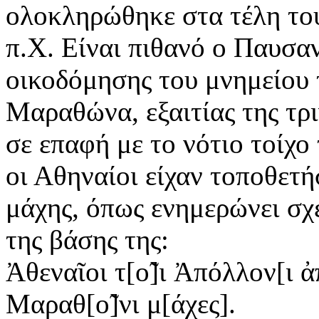
ολοκληρώθηκε στα τέλη του 
π.Χ. Είναι πιθανό ο Παυσα
οικοδόμησης του μνημείου 
Μαραθώνα, εξαιτίας της τρι
σε επαφή με το νότιο τοίχο
οι Αθηναίοι είχαν τοποθετ
μάχης, όπως ενημερώνει σχ
της βάσης της:
Ἀθεναῖοι τ[ο̃]ι Ἀπόλλον[ι ἀ
Μαραθ[ο̃]νι μ[άχες].