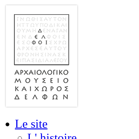
Le site
L' histoire