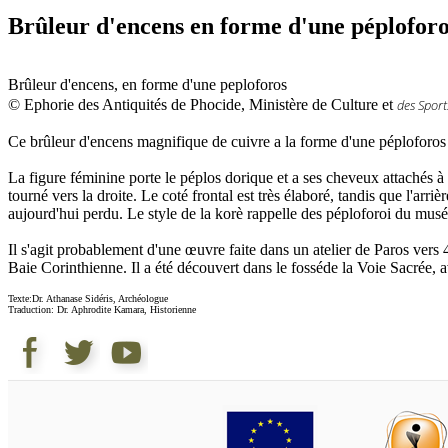
Brûleur d'encens en forme d'une péplofor
Brûleur d'encens, en forme d'une peploforos
© Ephorie des Antiquités de Phocide, Ministère de Culture et
des Sport
Ce brûleur d'encens magnifique de cuivre a la forme d'une péploforos 
La figure féminine porte le péplos dorique et a ses cheveux attachés à 
tourné vers la droite. Le coté frontal est très élaboré, tandis que l'arri
aujourd'hui perdu. Le style de la korè rappelle des péploforoi du mus
Il s'agit probablement d'une œuvre faite dans un atelier de Paros vers 
Baie Corinthienne. Il a été découvert dans le fosséde la Voie Sacrée, 
Texte:Dr. Athanase Sidéris, Archéologue
Traduction: Dr. Aphrodite Kamara, Historienne