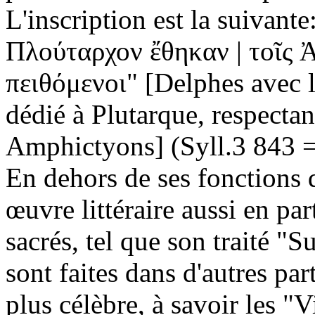
L'inscription est la suivan
Πλούταρχον ἔθηκαν | τοῖς
πειθόμενοι" [Delphes avec l
dédié à Plutarque, respecta
Amphictyons] (Syll.3 843 =
En dehors de ses fonctions d
œuvre littéraire aussi en par
sacrés, tel que son traité "S
sont faites dans d'autres pa
plus célèbre, à savoir les "Vi