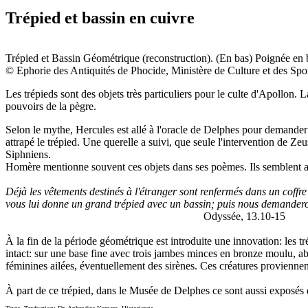
Trépied et bassin en cuivre
Trépied et Bassin Géométrique (reconstruction). (En bas) Poignée en 
© Ephorie des Antiquités de Phocide, Ministère de Culture et des Spo
Les trépieds sont des objets très particuliers pour le culte d'Apollon. L
pouvoirs de la pègre.
Selon le mythe, Hercules est allé à l'oracle de Delphes pour demander ce
attrapé le trépied. Une querelle a suivi, que seule l'intervention de Ze
Siphniens.
Homère mentionne souvent ces objets dans ses poèmes. Ils semblent avo
Déjà les vêtements destinés à l'étranger sont renfermés dans un coffre 
vous lui donne un grand trépied avec un bassin; puis nous demandero
Odyssée, 13.10-15
À la fin de la période géométrique est introduite une innovation: les 
intact: sur une base fine avec trois jambes minces en bronze moulu, abou
féminines ailées, éventuellement des sirènes. Ces créatures proviennen
À part de ce trépied, dans le Musée de Delphes ce sont aussi exposés de