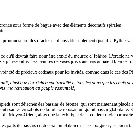
bronze sous forme de bague avec des éléments décoratifs spirales
rts
a prononciation des oracles était possible seulement quand la Pythie s'ass
 qu'il devrait faire pour être expié du meurtre d' Iphitos. L'oracle ne vo
us a pu résoudre. Les peintres de vases grecs anciens aimaient bien ce my
ir été de précieux cadeaux pour les invités, comme dans le cas des Phéa
poli, ainsi que l'or richement travaillé et tous les dons que les chefs 
ns une rétribution au peuple rassemblé;
trépieds sont détachés des bassins de bronze, qui sont maintenant placés
tissantes en sabots de bœuf, se reposait un grand bassin globulaire. Sur 
t du Moyen-Orient, alors que la technique de la coulée suivie par martela
s parts de bassins en décoration élaborée sur les poignées, se consistan