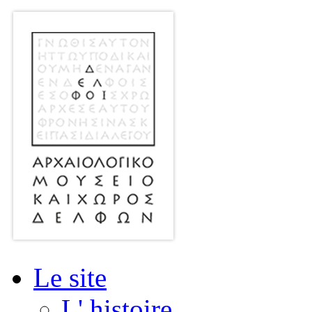
Le site
L' histoire