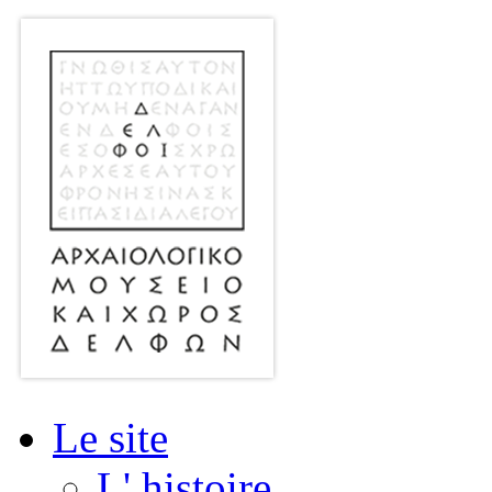
Le site
L' histoire