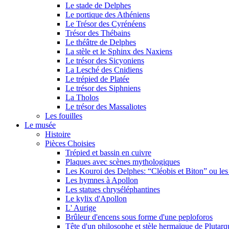
Le stade de Delphes
Le portique des Athéniens
Le Trésor des Cyrénéens
Trésor des Thébains
Le théâtre de Delphes
La stèle et le Sphinx des Naxiens
Le trésor des Sicyoniens
La Lesché des Cnidiens
Le trépied de Platée
Le trésor des Siphniens
La Tholos
Le trésor des Massaliotes
Les fouilles
Le musée
Histoire
Pièces Choisies
Trépied et bassin en cuivre
Plaques avec scènes mythologiques
Les Kouroi des Delphes: “Cléobis et Biton” ou le
Les hymnes à Apollon
Les statues chryséléphantines
Le kylix d'Apollon
L' Aurige
Brûleur d'encens sous forme d'une peploforos
Tête d'un philosophe et stèle hermaïque de Plutarq