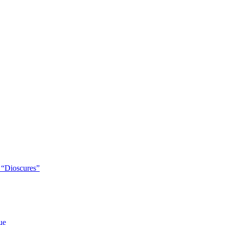
s “Dioscures”
ue