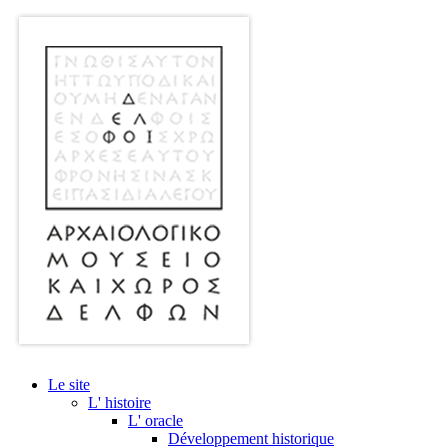
Le site
L' histoire
L' oracle
Développement historique