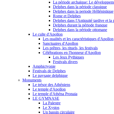
La période archaïque: Le développeme
Delphes dans la période classique
Delphes dans la periode Héllénistique
Rome et Delphes
Delphes dans l'Antiquité tardive et la
Delphes durant la période franque
Delphes dans la période ottomane
Le culte d'Apollon
Les qualités et les caractéristiques d'Apollon
Sanctuaires d'Apollon
Les prêtres, les rituels, les festivals
Célébrations en l'honneur d'Apollon
Les Jeux Pythiques
Festivals divers
Amphictyonie
Festivals de Delphes
Le paysage delphique
Monuments
Le trésor des Athéniens
Le temple d'Apollon
Le temple d'Athéna Pronaia
LE GYMNASE
La Palestre
Le Xystos
Un bassin circulaire