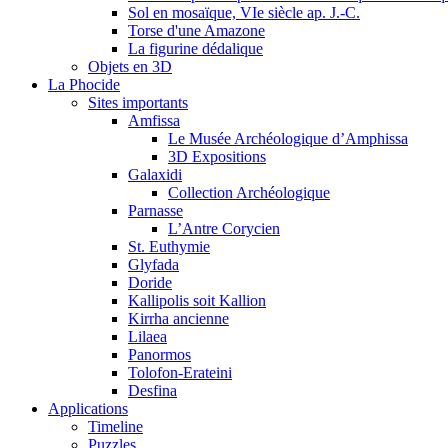
Sol en mosaïque, VIe siècle ap. J.-C.
Torse d'une Amazone
La figurine dédalique
Objets en 3D
La Phocide
Sites importants
Amfissa
Le Musée Archéologique d’Amphissa
3D Expositions
Galaxidi
Collection Archéologique
Parnasse
L’Antre Corycien
St. Euthymie
Glyfada
Doride
Kallipolis soit Kallion
Kirrha ancienne
Lilaea
Panormos
Tolofon-Erateini
Desfina
Applications
Timeline
Puzzles